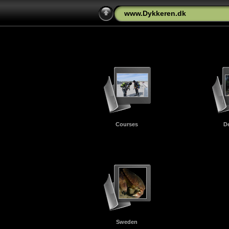
www.Dykkeren.dk
Courses
D
Sweden