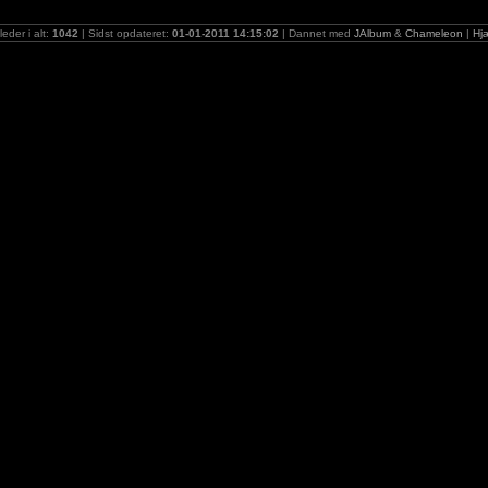
lleder i alt:
1042
| Sidst opdateret:
01-01-2011 14:15:02
| Dannet med
JAlbum
&
Chameleon
|
Hj